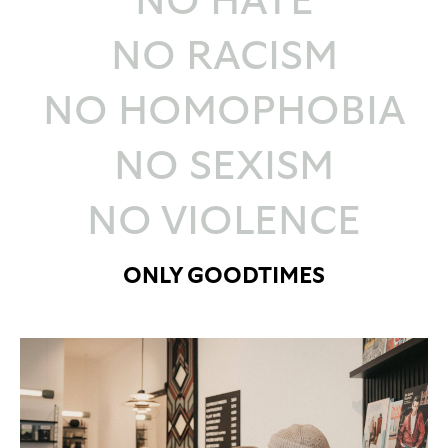
NO HATE
NO RACISM
NO HOMOPHOBIA
NO SEXISM
NO VIOLENCE
ONLY GOODTIMES